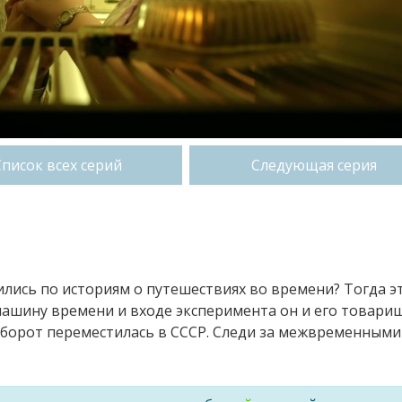
Список всех серий
Следующая серия
чились по историям о путешествиях во времени? Тогда э
л машину времени и входе эксперимента он и его товари
аоборот переместилась в СССР. Следи за межвременными