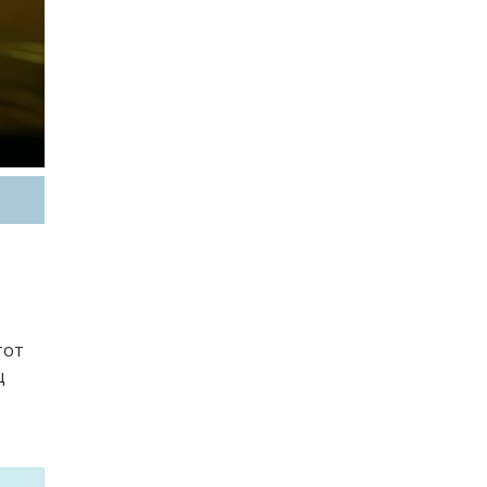
тот
щ