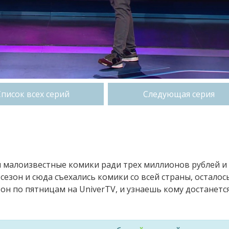
Список всех серий
Следующая серия
и малоизвестные комики ради трех миллионов рублей и
езон и сюда съехались комики со всей страны, осталос
он по пятницам на UniverTV, и узнаешь кому достанетс