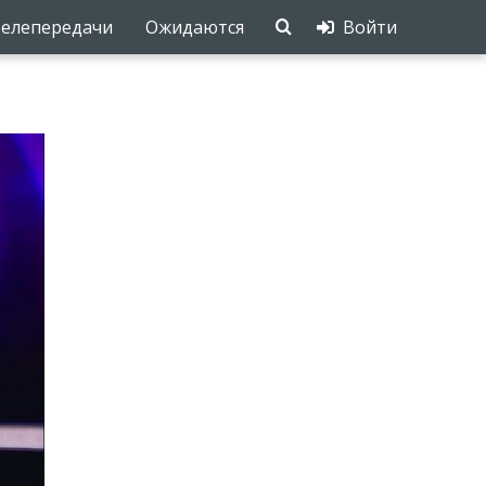
елепередачи
Ожидаются
Войти