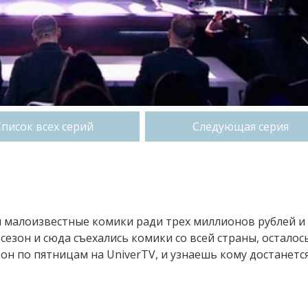
Список всех серий
Следующая серия
и малоизвестные комики ради трех миллионов рублей и
езон и сюда съехались комики со всей страны, осталос
он по пятницам на UniverTV, и узнаешь кому достанетс