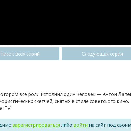
Список всех серий
Следующая серия
 котором все роли исполнил один человек — Антон Лапе
ористических скетчей, снятых в стиле советского кино.
erTV.
одимо
зарегистрироваться
либо
войти
на сайт под свои