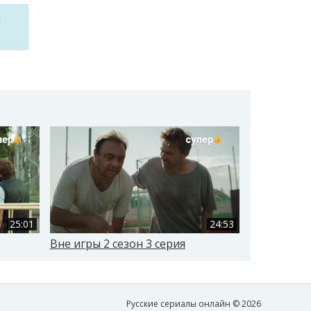
м
25:01
24:53
Вне игры 2 сезон 3 серия
Вне игры 2
Русские сериалы онлайн © 2026