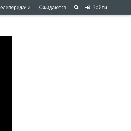
елепередачи
Ожидаются
Войти