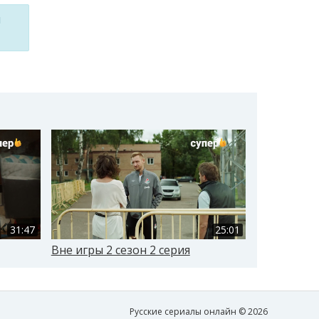
м
31:47
25:01
Вне игры 2 сезон 2 серия
Вне игры 2
Русские сериалы онлайн © 2026