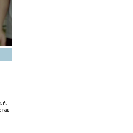
ой,
став