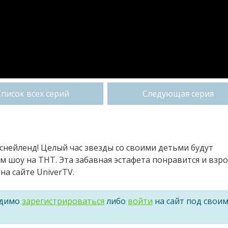
Список всех серий
Следующая серия
иснейленд! Целый час звезды со своими детьми будут
м шоу на ТНТ. Эта забавная эстафета понравится и взр
на сайте UniverTV.
одимо
зарегистрироваться
либо
войти
на сайт под свои