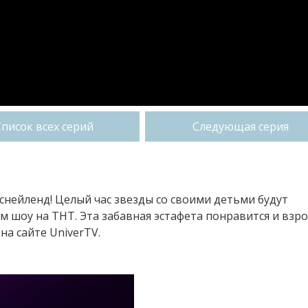
Список всех серий
Следующая серия
иснейленд! Целый час звезды со своими детьми будут
м шоу на ТНТ. Эта забавная эстафета понравится и взр
на сайте UniverTV.