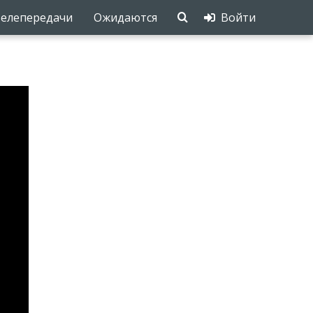
елепередачи
Ожидаются
Войти