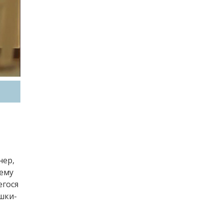
нер,
 ему
егося
шки-