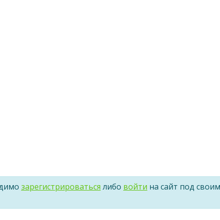
одимо
зарегистрироваться
либо
войти
на сайт под свои