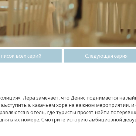
Список всех серий
Следующая серия
полиция», Лера замечает, что Денис поднимается на лай
т выступить в казачьем хоре на важном мероприятии, и
равляются в отель, где туристы просят найти потерявш
лдня в их номере. Смотрите историю амбициозной деву