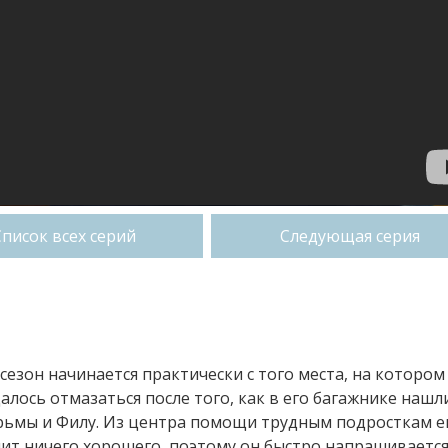
Список всех серий
Следующая серия
сезон начинается практически с того места, на котором
лось отмазаться после того, как в его багажнике нашл
юрьмы и Филу. Из центра помощи трудным подросткам е
улит ничего хорошего, поэтому он быстро напрашиваетс