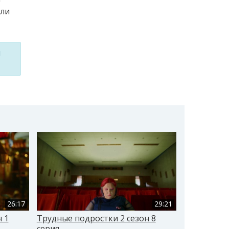
 ли
м
26:17
29:21
 1
Трудные подростки 2 сезон 8
Трудные по
серия
серия