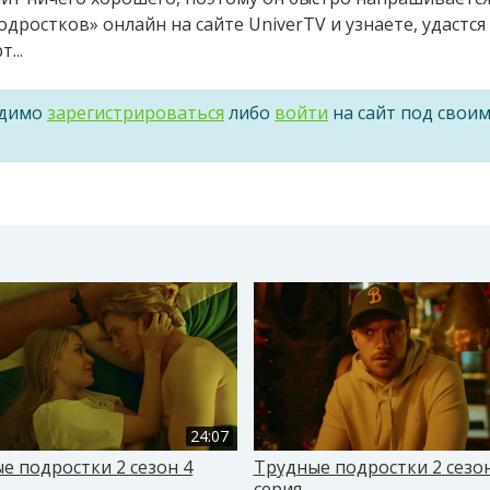
ростков» онлайн на сайте UniverTV и узнаете, удастся
...
одимо
зарегистрироваться
либо
войти
на сайт под свои
24:07
е подростки 2 сезон 4
Трудные подростки 2 сезон
серия