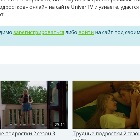
ростков» онлайн на сайте UniverTV и узнаете, удастся
...
одимо
зарегистрироваться
либо
войти
на сайт под свои
25:11
е подростки 2 сезон 3
Трудные подростки 2 сезон
серия