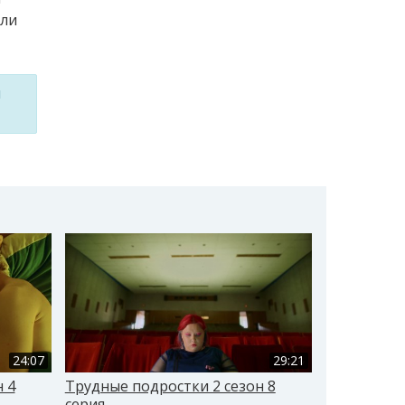
 ли
м
24:07
29:21
 4
Трудные подростки 2 сезон 8
Трудные по
серия
серия