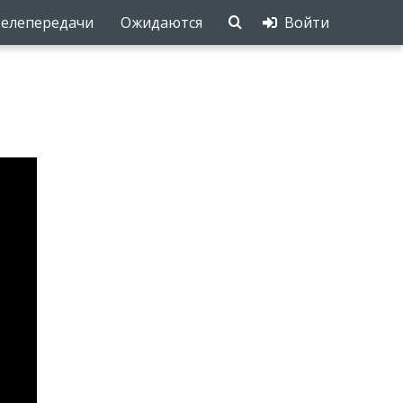
елепередачи
Ожидаются
Войти