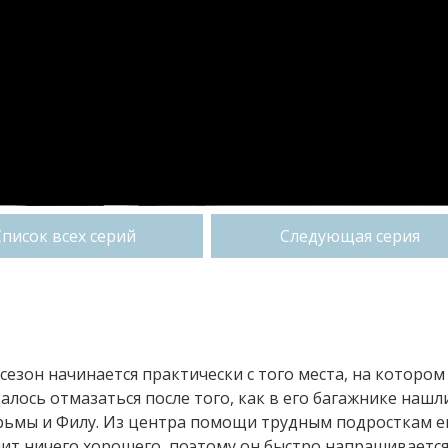
Список всех серий
Следующая серия
сезон начинается практически с того места, на котором
лось отмазаться после того, как в его багажнике нашл
юрьмы и Филу. Из центра помощи трудным подросткам е
улит ничего хорошего, поэтому он быстро напрашиваетс