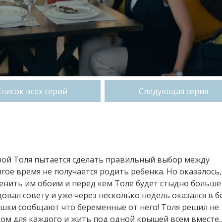
Список всех серий
Следующая серия
герой Толя пытается сделать правильный выбор между
гое время не получается родить ребенка. Но оказалось,
менить им обоим и перед кем Толе будет стыдно больше
едовал совету и уже через несколько недель оказался в б
ушки сообщают что беременные от него! Толя решил не
ом для каждого и жить под одной крышей всем вместе..