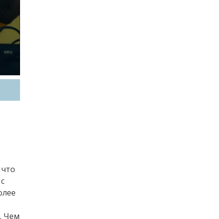
 что
 с
олее
. Чем