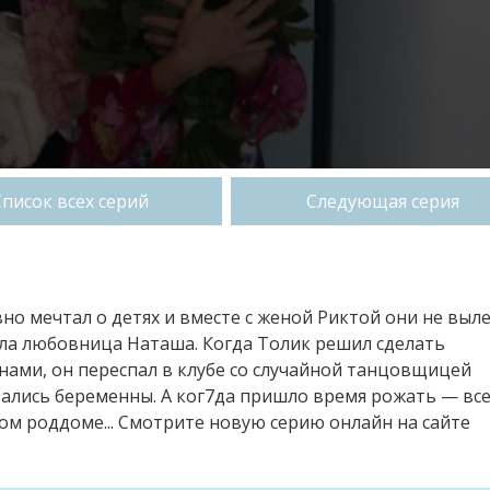
Список всех серий
Следующая серия
вно мечтал о детях и вместе с женой Риктой они не выл
ыла любовница Наташа. Когда Толик решил сделать
ми, он переспал в клубе со случайной танцовщицей
зались беременны. А ког7да пришло время рожать — все
ном роддоме... Смотрите новую серию онлайн на сайте