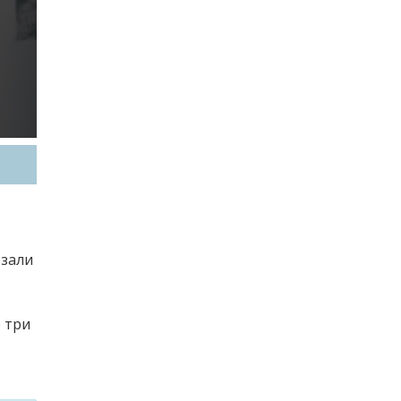
езали
 три