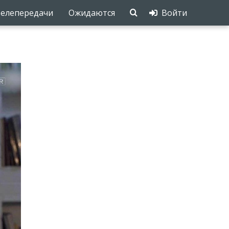
елепередачи
Ожидаются
Войти