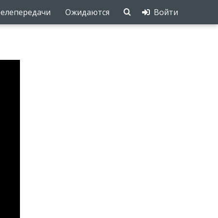
елепередачи
Ожидаются
Войти