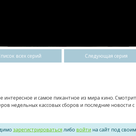
Список всех серий
Следующая серия
ое интересное и самое пикантное из мира кино. Смотри
ров недельных кассовых сборов и последние новости с
одимо
зарегистрироваться
либо
войти
на сайт под свои