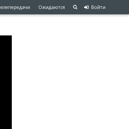
елепередачи
Ожидаются
Войти