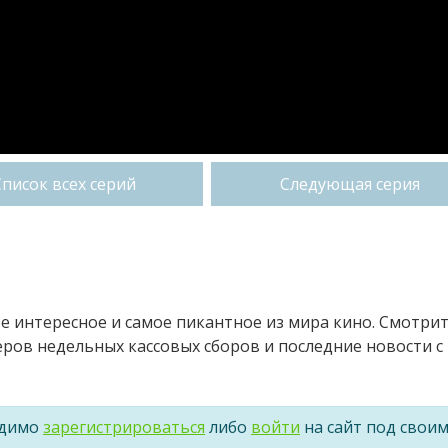
Список всех серий
Следующая серия
ое интересное и самое пикантное из мира кино. Смотри
ров недельных кассовых сборов и последние новости с
одимо
зарегистрироваться
либо
войти
на сайт под свои