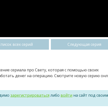
Список всех серий
Следующая серия
лжение сериала про Свету, которая с помощью своих
работать денег на операцию. Смотрите новую серию он
одимо
зарегистрироваться
либо
войти
на сайт под свои