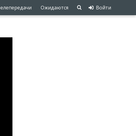
елепередачи
Ожидаются
Войти