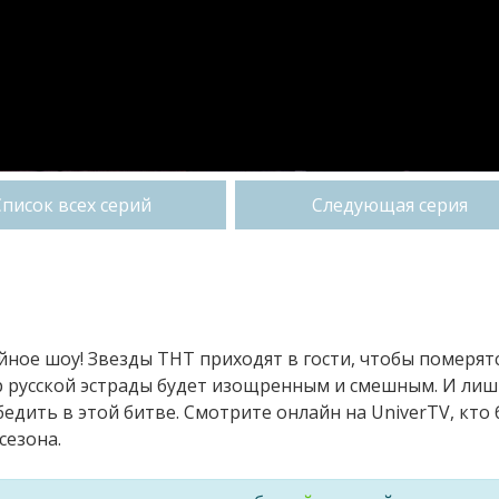
Список всех серий
Следующая серия
ное шоу! Звезды ТНТ приходят в гости, чтобы померят
р русской эстрады будет изощренным и смешным. И ли
дить в этой битве. Смотрите онлайн на UniverTV, кто 
сезона.