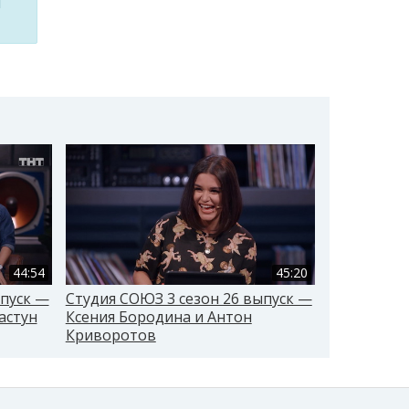
м
44:54
45:20
ыпуск —
Студия СОЮЗ 3 сезон 26 выпуск —
Студия СОЮ
астун
Ксения Бородина и Антон
Дмитрий Г
Криворотов
Щербаков