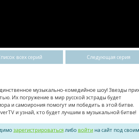
Список всех серий
Следующая серия
 единственное музыкально-комедийное шоу! Звезды при
тью. Их погружение в мир русской эстрады будет
ра и самоирония помогут им победить в этой битве.
verTV и узнай, кто будет лучшим в музыкальной битве!
одимо
зарегистрироваться
либо
войти
на сайт под свои