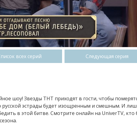
Список всех серий
Следующая серия
ное шоу! Звезды ТНТ приходят в гости, чтобы померят
р русской эстрады будет изощренным и смешным. И ли
дить в этой битве. Смотрите онлайн на UniverTV, кто 
сезона.