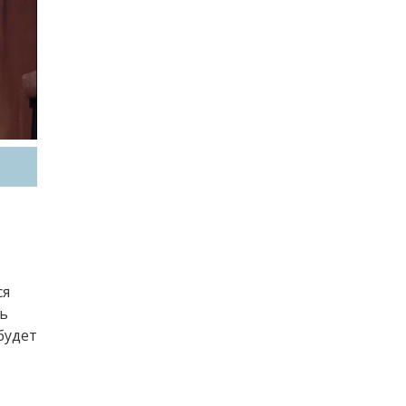
ся
шь
будет