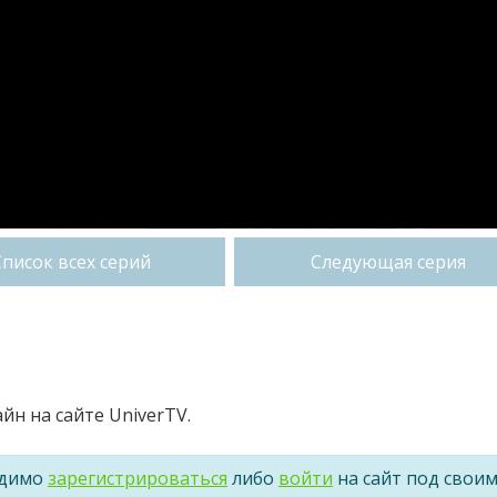
Список всех серий
Следующая серия
йн на сайте UniverTV.
одимо
зарегистрироваться
либо
войти
на сайт под свои