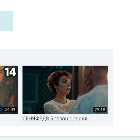
м
24:43
25:18
СЕНЯФЕДЯ 5 сезон 1 серия
СЕНЯФЕДЯ 5