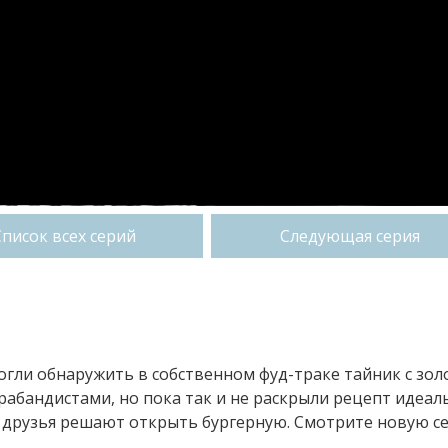
Список всех серий
Следующая серия
огли обнаружить в собственном фуд-траке тайник с зол
абандистами, но пока так и не раскрыли рецепт идеал
— друзья решают открыть бургерную. Смотрите новую с