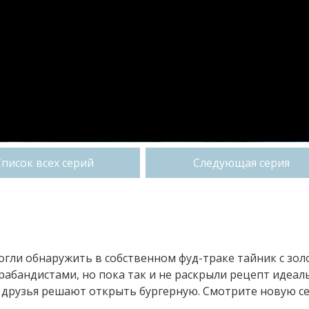
Список всех серий
Следующая серия
огли обнаружить в собственном фуд-траке тайник с зол
абандистами, но пока так и не раскрыли рецепт идеал
— друзья решают открыть бургерную. Смотрите новую с