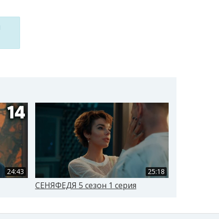
м
24:43
25:18
СЕНЯФЕДЯ 5 сезон 1 серия
СЕНЯФЕДЯ 5