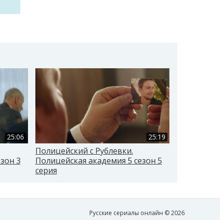
25:06
25:19
Полицейский с Рублевки.
Полицейски
зон 3
Полицейская академия 5 сезон 5
Полицейска
серия
серия
Русские сериалы онлайн © 2026