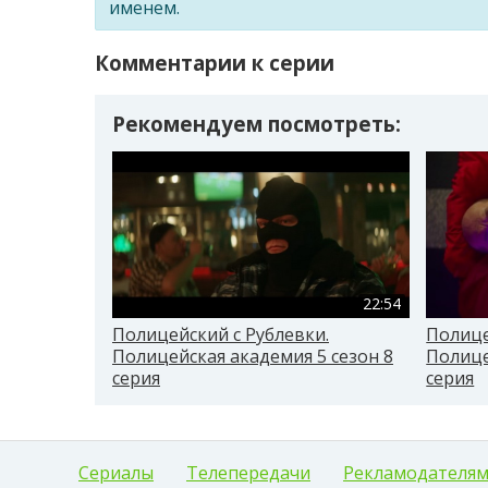
именем.
Комментарии к серии
Рекомендуем посмотреть:
22:54
Полицейский с Рублевки.
Полице
Полицейская академия 5 сезон 8
Полице
серия
серия
Сериалы
Телепередачи
Рекламодателя