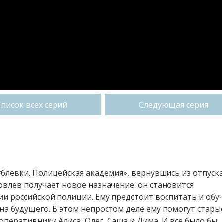
Список всех серий
Следующая серия
Рублевки. Полицейская академия», вернувшись из отпуска
влев получает новое назначение: он становится
и российской полиции. Ему предстоит воспитать и обу
на будущего. В этом непростом деле ему помогут стары
 оперативники Алиса, Олег, Саша и Дима. И все было бы