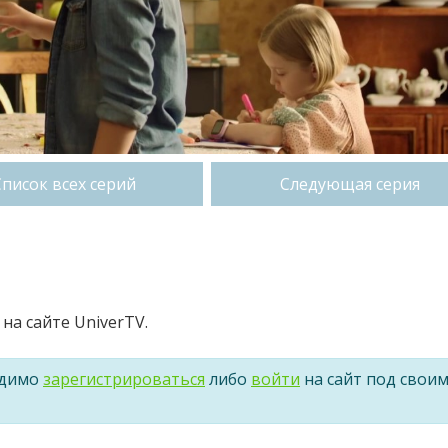
Список всех серий
Следующая серия
на сайте UniverTV.
одимо
зарегистрироваться
либо
войти
на сайт под свои