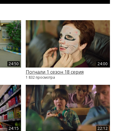
24:50
24:00
Погнали 1 сезон 18 серия
1 832 просмотра
24:15
22:12