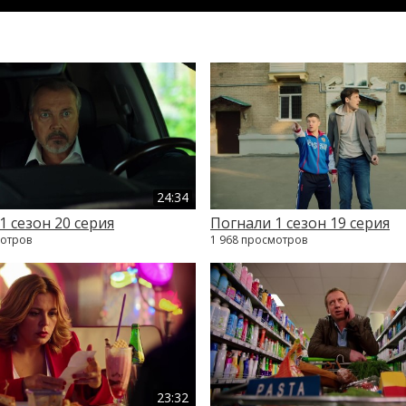
24:34
1 сезон 20 серия
Погнали 1 сезон 19 серия
мотров
1 968 просмотров
23:32