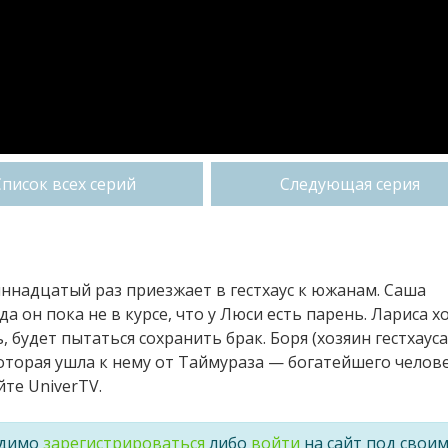
Список всех серий
Следующая серия
диннадцатый раз приезжает в гестхаус к южанам. Саша
 он пока не в курсе, что у Люси есть парень. Лариса х
, будет пытаться сохранить брак. Боря (хозяин гестхауса
оторая ушла к нему от Таймураза — богатейшего челов
те UniverTV.
одимо
зарегистрироваться
либо
войти
на сайт под свои