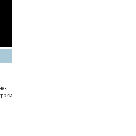
иях
ураки