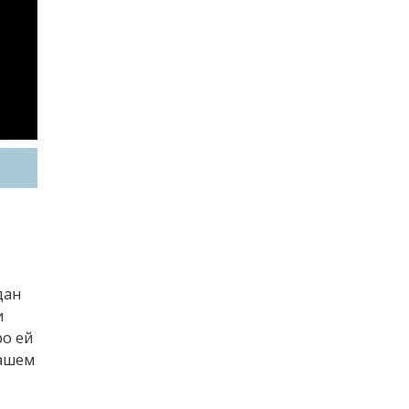
дан
и
ро ей
нашем