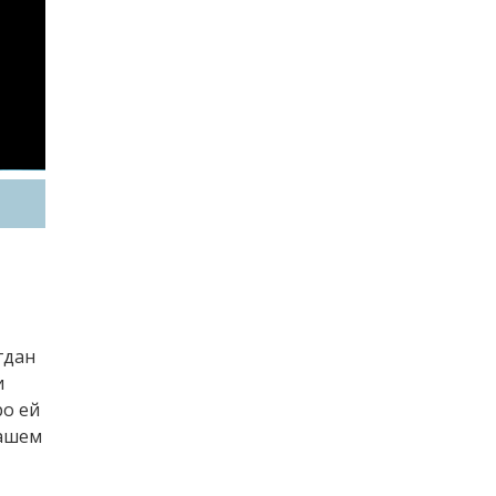
гдан
и
ро ей
нашем