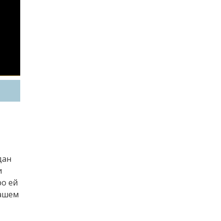
дан
и
ро ей
нашем