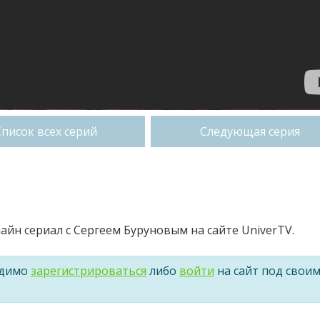
Список всех серий
Следующая серия
айн сериал с Сергеем Буруновым на сайте UniverTV.
одимо
зарегистрироваться
либо
войти
на сайт под свои