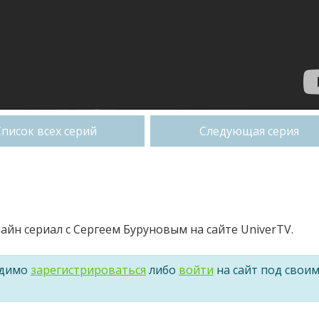
Список всех серий
Следующая серия
айн сериал с Сергеем Буруновым на сайте UniverTV.
одимо
зарегистрироваться
либо
войти
на сайт под свои