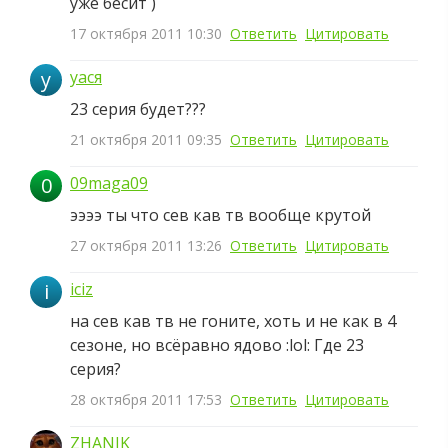
уже бесит )
17 октября 2011 10:30
Ответить
Цитировать
у
уася
23 серия будет???
21 октября 2011 09:35
Ответить
Цитировать
0
09maga09
ээээ ты что сев кав тв вообще крутой
27 октября 2011 13:26
Ответить
Цитировать
i
iciz
на сев кав тв не гоните, хоть и не как в 4
сезоне, но всёравно ядово :lol: Где 23
серия?
28 октября 2011 17:53
Ответить
Цитировать
ZHANIK