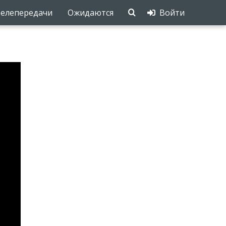
елепередачи
Ожидаются
Войти