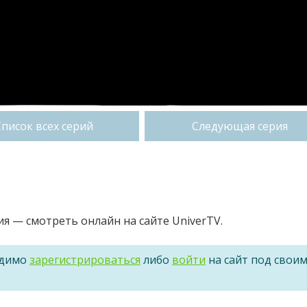
Список всех серий
Следующая серия
ия — смотреть онлайн на сайте UniverTV.
одимо
зарегистрироваться
либо
войти
на сайт под свои