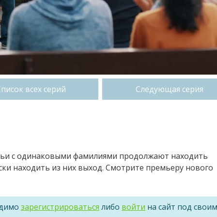
Список всех серий
Следующая серия
емьи с одинаковыми фамилиями продолжают находить
ски находить из них выход. Смотрите премьеру нового
одимо
зарегистрироваться
либо
войти
на сайт под свои