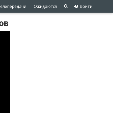
елепередачи
Ожидаются
Войти
ов