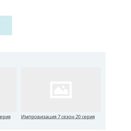
м
серия
Импровизация 7 сезон 20 серия
Импровизац
Леван Гор