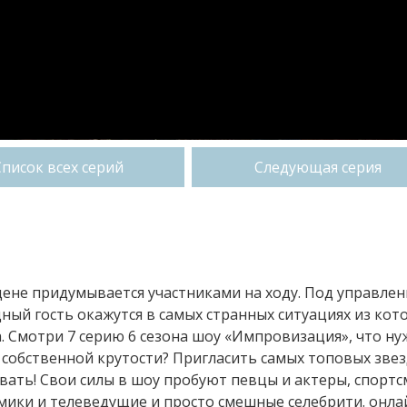
Список всех серий
Следующая серия
сцене придумывается участниками на ходу. Под управле
ный гость окажутся в самых странных ситуациях из кот
 Смотри 7 серию 6 сезона шоу «Импровизация», что ну
собственной крутости? Пригласить самых топовых зве
вать! Свои силы в шоу пробуют певцы и актеры, спорт
омики и телеведущие и просто смешные селебрити. онла