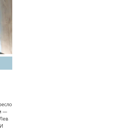
ресло
м —
 Лев
 И