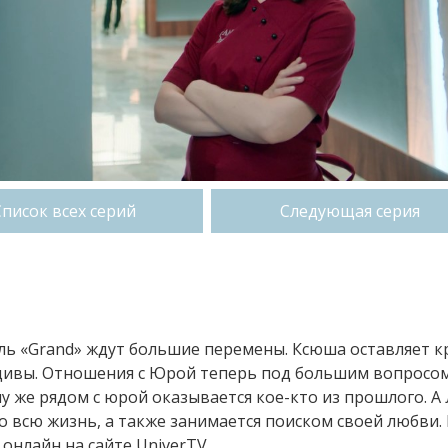
Список всех серий
Следующая серия
ель «Grand» ждут большие перемены. Ксюша оставляет к
ьдивы. Отношения с Юрой теперь под большим вопросо
му же рядом с юрой оказывается кое-кто из прошлого. А
го всю жизнь, а также занимается поиском своей любви.
 онлайн на сайте UniverTV.