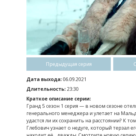
Предыдущая серия
Дата выхода:
06.09.2021
Длительность:
23:30
Краткое описание серии:
Гранд 5 сезон 1 серия — в новом сезоне оте
генерального менеджера и улетает на Мал
удастся ли их сохранить на расстоянии? К то
Глебович узнает о недуге, который терзал е
находит её... дважды. Смотрите новую серию