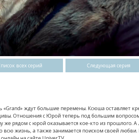
Список всех серий
Следующая серия
ль «Grand» ждут большие перемены. Ксюша оставляет кр
ьдивы. Отношения с Юрой теперь под большим вопросо
му же рядом с юрой оказывается кое-кто из прошлого. А
го всю жизнь, а также занимается поиском своей любви.
 онлайн на сайте UniverTV.