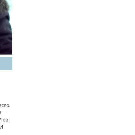
есло
м —
 Лев
 И