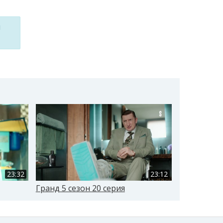
м
23:32
23:12
Гранд 5 сезон 20 серия
Гранд 5 се