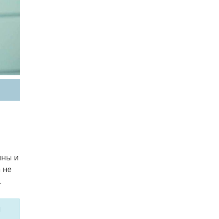
ины и
 не
.
м