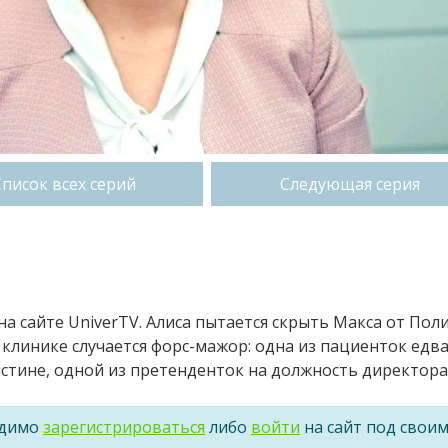
Список всех серий
Следующая серия
на сайте UniverTV. Алиса пытается скрыть Макса от Пол
 клинике случается форс-мажор: одна из пациенток едва
ристине, одной из претенденток на должность директора
одимо
зарегистрироваться
либо
войти
на сайт под свои