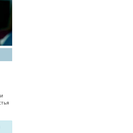
ди
стья
м