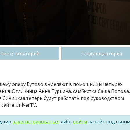
Список всех серий
Следующая серия
чшему оперу Бутово выделяют в помощницы четырёх
ения. Отличница Анна Туркина, самбистка Саша Попова,
я Синицкая теперь будут работать под руководством
сайте UniverTV.
одимо
зарегистрироваться
либо
войти
на сайт под свои