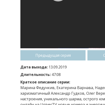
Предыдущая серия
Дата выхода:
13.09.2019
Длительность:
47:08
Краткое описание серии:
Марина Федункив, Екатерина Варнава, Наден
харизматичный Александр Гудков, Олег Вер
настроения, уникального шарма, острого ю
онлайн на UniverTV новые номера и энергич