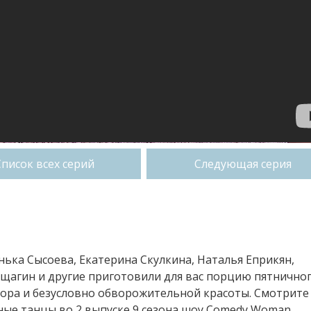
Список всех серий
Следующая серия
ька Сысоева, Екатерина Скулкина, Наталья Еприкян,
ещагин и другие приготовили для вас порцию пятнично
мора и безусловно обворожительной красоты. Смотрите
ные танцы во 2 выпуске 9 сезона шоу Comedy Woman.