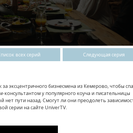
Список всех серий
Следующая серия
ж за эксцентричного бизнесмена из Кемерово, чтобы сп
м-консультантом у популярного коуча и писательницы
ой нет пути назад. Смогут ли они преодолеть зависимос
ой серии на сайте UniverTV.