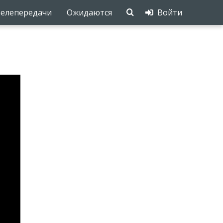
елепередачи
Ожидаются
Войти