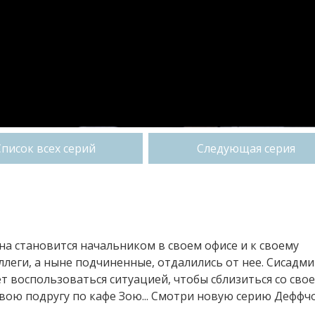
Список всех серий
Следующая серия
лна становится начальником в своем офисе и к своему
леги, а ныне подчиненные, отдалились от нее. Сисадм
т воспользоваться ситуацией, чтобы сблизиться со сво
вою подругу по кафе Зою... Смотри новую серию Деффч