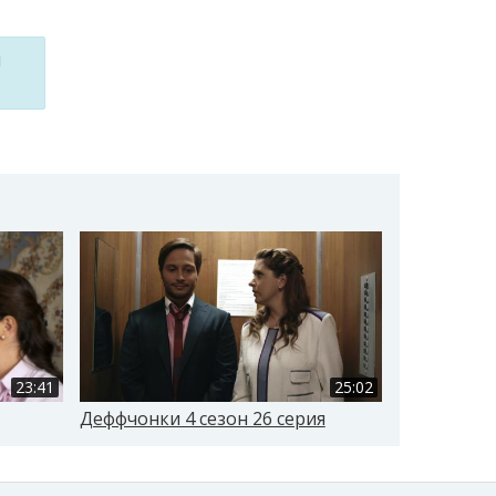
м
23:41
25:02
Деффчонки 4 сезон 26 серия
Деффчонки 