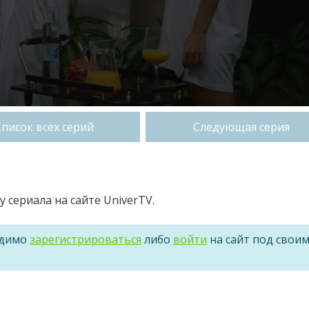
Список всех серий
Следующая серия
 сериала на сайте UniverTV.
одимо
зарегистрироваться
либо
войти
на сайт под свои