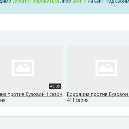
одимо
зарегистрироваться
либо
войти
на сайт под свои
45:05
на против Бузовой 1 сезон
Бородина против Бузовой 
рия
411 серия
м