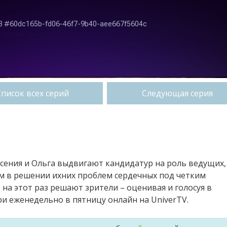
Список всех серий
Следующая серия
сения и Ольга выдвигают кандидатур на роль ведущих,
м в решении ихних проблем сердечных под четким
 на этот раз решают зрители – оценивая и голосуя в
 еженедельно в пятницу онлайн на UniverTV.