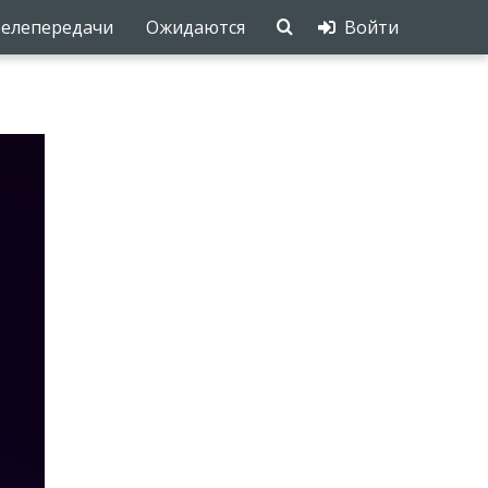
елепередачи
Ожидаются
Войти