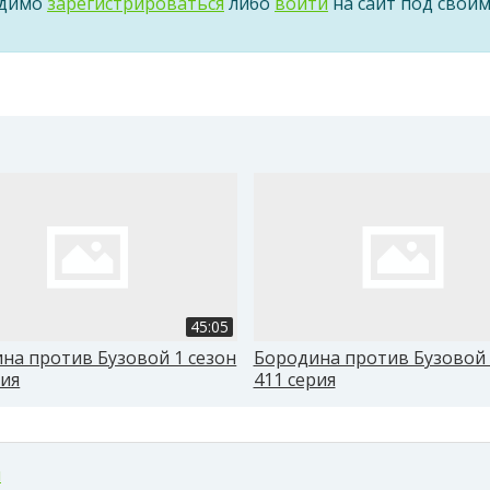
одимо
зарегистрироваться
либо
войти
на сайт под свои
45:05
на против Бузовой 1 сезон
Бородина против Бузовой 
рия
411 серия
м