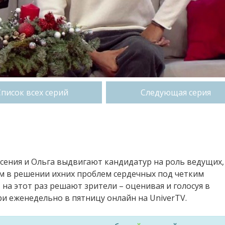
Список всех серий
Следующая серия
сения и Ольга выдвигают кандидатур на роль ведущих,
м в решении ихних проблем сердечных под четким
 на этот раз решают зрители – оценивая и голосуя в
 еженедельно в пятницу онлайн на UniverTV.