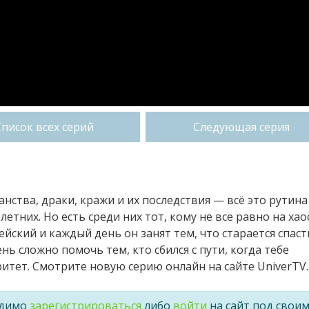
Список всех серий
Следующая серия
анства, драки, кражи и их последствия — всё это рутина
тних. Но есть среди них тот, кому не все равно на хаос
ский и каждый день он занят тем, что старается спаст
ь сложно помочь тем, кто сбился с пути, когда тебе
тет. Смотрите новую серию онлайн на сайте UniverTV.
одимо
зарегистрироваться
либо
войти
на сайт под свои