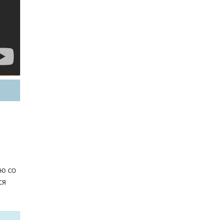
ю со
ся