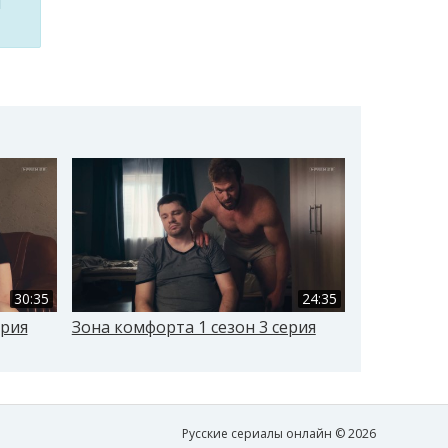
м
30:35
24:35
ерия
Зона комфорта 1 сезон 3 серия
Зона комфо
Русские сериалы онлайн © 2026